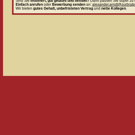
Sind Sie
motiviert, gut gelaunt und flexibel?
Dann passen Sie super zu 
Einfach anrufen
oder
Bewerbung senden
an:
alexander.arndt@zurbrat
Wir bieten
gutes Gehalt, unbefristeten Vertrag
und
nette Kollegen
.