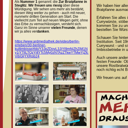
Als
Nummer 1
genannt: die
Zur Bratpfanne in
Steglitz
.
Wir freuen uns riesig
über diese
Wir haben hier all
Würdigung. Wir sehen uns mehr als bestärkt,
Bratpfanne ausmac
diesen Weg weiter zu gehen - auch mit neuer,
nunmehr dritten Generation am Start. Die
Erfahren Sie alles
vielleicht zum Teil auf neuen Wegen geht, ohne
Currywürste, stöbe
das Erbe zu vernachlässigen, versteht sich.
kommen Sie zu uns
Ganz im Sinne unserer
vielen Freunde
, denen
bestellen Sie Würs
wir ja alles ver
danken
.
Schauen Sie hinter 
https://www.ardmediathek.de/video/berlin-
Institution. Seit 1
erleben/30-berliner-
Currywurst - und si
kultimbisse/rbb/Y3JpZDovL3JiYl9mNjZhZjM1N
Imbissbetriebe in u
y1lYTllLTQzYjItYTc5My0zNTAzZTkwYTMwYjZfcH
VibGljYXRpb24
Auch unsere andere
festen Freunde: O
unsere Rostbratwür
noch richtig echt Be
Wir freuen uns auf 