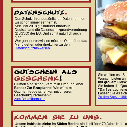
Den Schutz Ihrer persönlichen Daten nehmen
wir schon immer sehr ernst.
Seit Mai 2018 gilt darüber hinaus in
Deutschland die Datenschutzgrundverordnung
(DSGVO) der EU. Und somit natürlich auch
hier.
Wer genaueres wissen möchte: Oben über das
Menü gehen oder direkt hier zu den
Datenschutzhinweisen
Sie wollten es - Si
Wunsch bieten wir
mit großem Fleisc
Blumen sind schön, Parfüm in Ordnung. Aber:
Sie haben die Qual
Besser Zur Bratpfanne!
Wie wär's mit
"Darf es auch et
Gaumenfreude schenken mit unseren
Lassen Sie es sic
Geschenkgutscheinen?
Zu den Spezialität
zum Bestellformular
Unsere
Imbissbetriebe im Süden Berlins
sind seit über 70 Jahre Kult - 